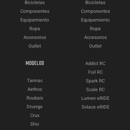
Bicicletas
Bicicletas
Componentes
Componentes
Equipamiento
Equipamiento
Ropa
Ropa
Accesorios
Accesorios
Outlet
Outlet
MODELOS
Addict RC
Foil RC
Tarmac
Spark RC
Aethos
Scale RC
Roubaix
Lumen eRIDE
Diverge
Solace eRIDE
Crux
Shiv