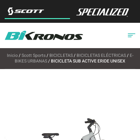
Inicio
/
Scott Sports
/
BICICLETAS
/
BICICLETAS ELÉCTRICAS
/
E-
BIKES URBANAS
/ BICICLETA SUB ACTIVE ERIDE UNISEX