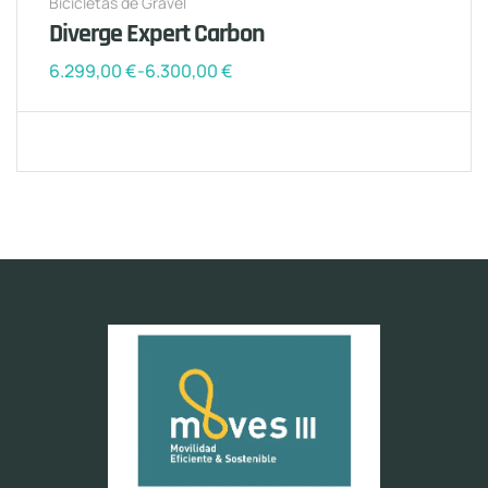
Bicicletas de Gravel
Diverge Expert Carbon
6.299,00
€
-
6.300,00
€