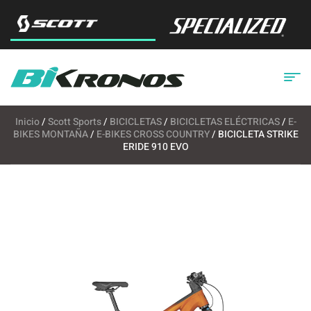
Inicio
/
Scott Sports
/
BICICLETAS
/
BICICLETAS ELÉCTRICAS
/
E-
BIKES MONTAÑA
/
E-BIKES CROSS COUNTRY
/ BICICLETA STRIKE
ERIDE 910 EVO