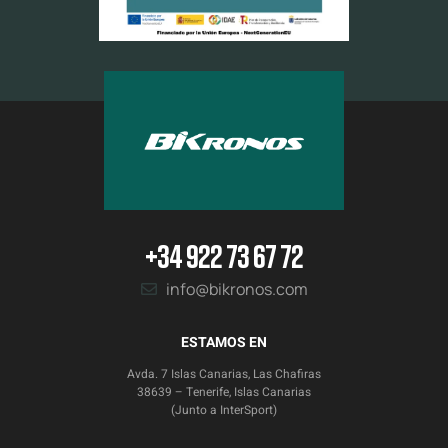
+34 922 73 67 72
info@bikronos.com
ESTAMOS EN
Avda. 7 Islas Canarias, Las Chafiras
38639 – Tenerife, Islas Canarias
(Junto a InterSport)