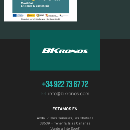
+34 922 73 67 72
info@bikronos.com
ESTAMOS EN
Avda. 7 Islas Canarias, Las Chafiras
38639 – Tenerife, Islas Canarias
(Junto a InterSport)