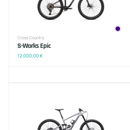
Cross Country
S-Works Epic
12.000,00
€