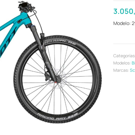
3.050
Modelo: 
Categorías
Modelos:
B
Marcas:
Sc