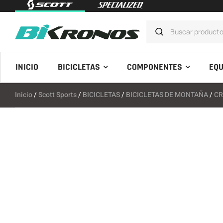
INICIO
BICICLETAS
COMPONENTES
EQU
Inicio
/
Scott Sports
/
BICICLETAS
/
BICICLETAS DE MONTAÑA
/
CR