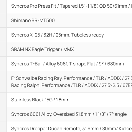
Syncros Pro Press Fit / Tapered 1.5"-1 1/8", OD 50/61mm 
Shimano BR-MT500
Syncros X-25 / 32H / 25mm, Tubeless ready
SRAM NX Eagle Trigger / MMX
Syncros T-Bar / Alloy 6061, T shape Flat / 9° / 680mm
F: Schwalbe Racing Ray, Performance / TLR / ADDIX / 27.5
Racing Ralph, Performance /TLR / ADDIX / 27.5×2.5 / 67EP
Stainless Black 15G / 1.8mm
Syncros 6061 Alloy, Oversized 31.8mm / 1 1/8" / 7° angle
Syncros Dropper Ducan Remote, 31.6mm / 80mm/ Kid ce