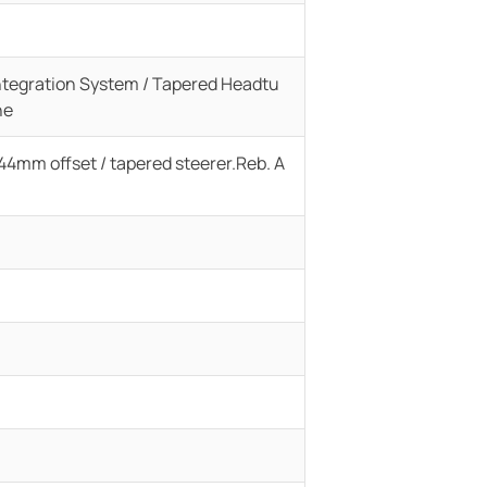
ntegration System / Tapered Headtu
ne
44mm offset / tapered steerer.Reb. A