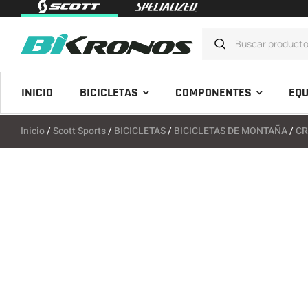
INICIO
BICICLETAS
COMPONENTES
EQU
Inicio
/
Scott Sports
/
BICICLETAS
/
BICICLETAS DE MONTAÑA
/
CR