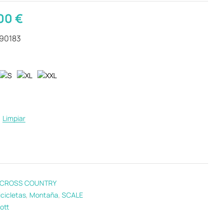
,00
€
290183
Limpiar
CROSS COUNTRY
icicletas
,
Montaña
,
SCALE
ott