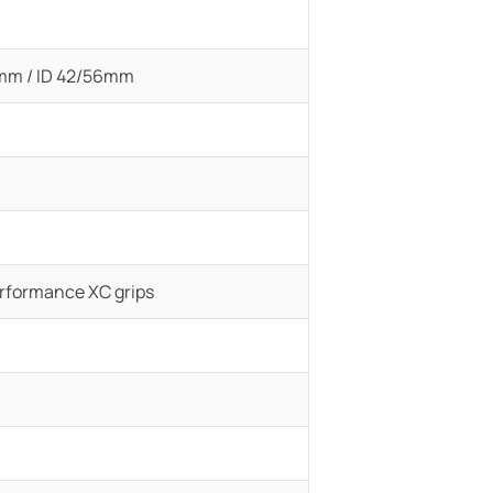
2mm / ID 42/56mm
erformance XC grips