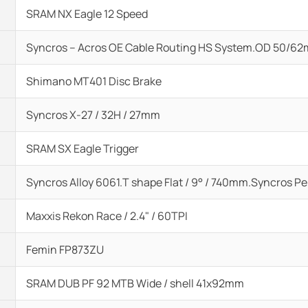
SRAM NX Eagle 12 Speed
Syncros – Acros OE Cable Routing HS System.OD 50/6
Shimano MT401 Disc Brake
Syncros X-27 / 32H / 27mm
SRAM SX Eagle Trigger
Syncros Alloy 6061.T shape Flat / 9° / 740mm.Syncros P
Maxxis Rekon Race / 2.4" / 60TPI
Femin FP873ZU
SRAM DUB PF 92 MTB Wide / shell 41x92mm