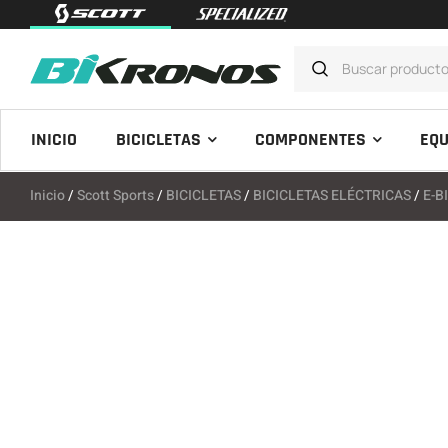
INICIO
BICICLETAS
COMPONENTES
EQU
Inicio
/
Scott Sports
/
BICICLETAS
/
BICICLETAS ELÉCTRICAS
/
E-B