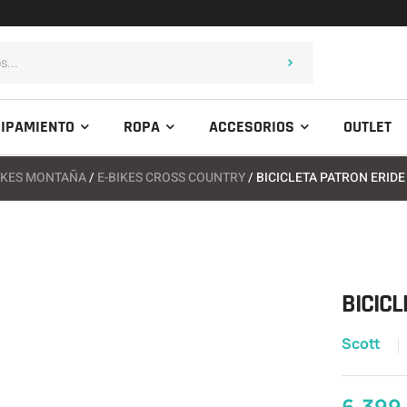
IPAMIENTO
ROPA
ACCESORIOS
OUTLET
IKES MONTAÑA
/
E-BIKES CROSS COUNTRY
/ BICICLETA PATRON ERIDE
BICICL
Scott
6.399