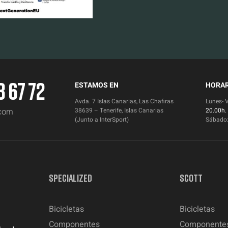
3 67 72
ESTAMOS EN
HORAR
Avda. 7 Islas Canarias, Las Chafiras
Lunes- 
.com
38639 – Tenerife, Islas Canarias
20.00h.
(Junto a InterSport)
Sábado
SPECIALIZED
SCOTT
Bicicletas
Bicicletas
Componentes
Componente