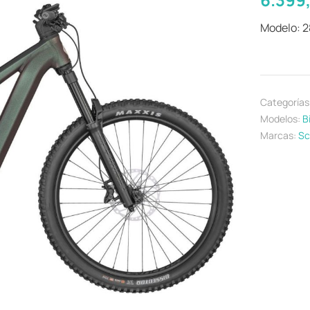
Modelo: 
Categorías
Modelos:
B
Marcas:
Sc