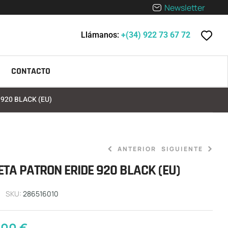
Newsletter
Llámanos:
+(34) 922 73 67 72
CONTACTO
 920 BLACK (EU)
ANTERIOR
SIGUIENTE
ETA PATRON ERIDE 920 BLACK (EU)
10.399,00
7.630,00
€
€
SKU:
286516010
,00
€