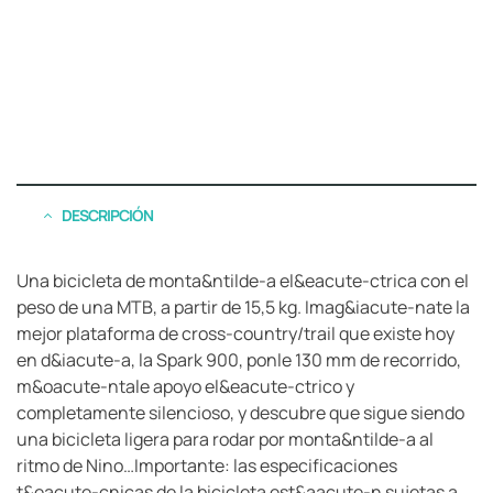
DESCRIPCIÓN
Una bicicleta de monta&ntilde-a el&eacute-ctrica con el
peso de una MTB, a partir de 15,5 kg. Imag&iacute-nate la
mejor plataforma de cross-country/trail que existe hoy
en d&iacute-a, la Spark 900, ponle 130 mm de recorrido,
m&oacute-ntale apoyo el&eacute-ctrico y
completamente silencioso, y descubre que sigue siendo
una bicicleta ligera para rodar por monta&ntilde-a al
ritmo de Nino…Importante: las especificaciones
t&eacute-cnicas de la bicicleta est&aacute-n sujetas a