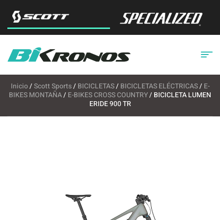
Inicio
/
Scott Sports
/
BICICLETAS
/
BICICLETAS ELÉCTRICAS
/
E-
BIKES MONTAÑA
/
E-BIKES CROSS COUNTRY
/ BICICLETA LUMEN
ERIDE 900 TR