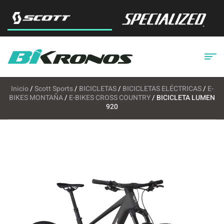
Inicio
/
Scott Sports
/
BICICLETAS
/
BICICLETAS ELÉCTRICAS
/
E-
BIKES MONTAÑA
/
E-BIKES CROSS COUNTRY
/ BICICLETA LUMEN
920