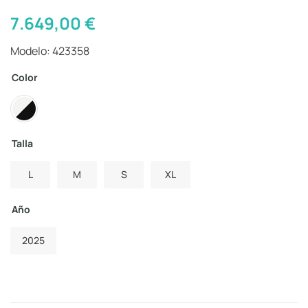
7.649,00
€
Modelo: 423358
Color
Talla
L
M
S
XL
Año
2025