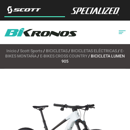
Inicio
/
Scott Sports
/
BICICLETAS
/
BICICLETAS ELÉCTRICAS
/
E-
BIKES MONTAÑA
/
E-BIKES CROSS COUNTRY
/ BICICLETA LUMEN
905