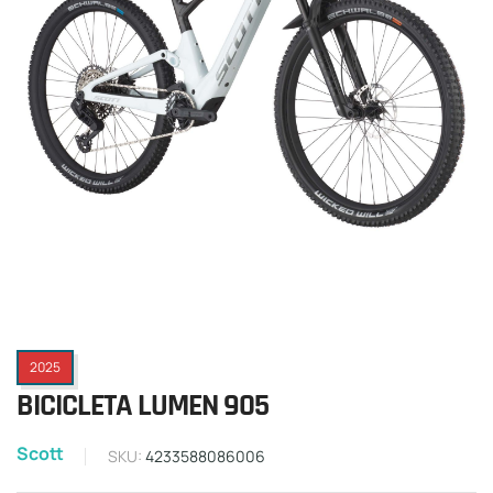
2025
BICICLETA LUMEN 905
Scott
SKU:
4233588086006