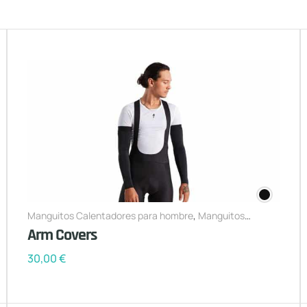
Manguitos Calentadores para hombre
,
Manguitos
Calentadores para mujer
Arm Covers
30,00
€