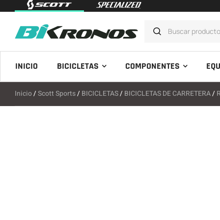
INICIO
BICICLETAS
COMPONENTES
EQU
Inicio
/
Scott Sports
/
BICICLETAS
/
BICICLETAS DE CARRETERA
/