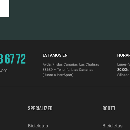
3 67 72
ESTAMOS EN
HORAR
Avda. 7 Islas Canarias, Las Chafiras
Lunes- 
.com
38639 – Tenerife, Islas Canarias
20.00h.
(Junto a InterSport)
Sábado
SPECIALIZED
SCOTT
Bicicletas
Bicicletas