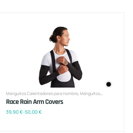
Manguitos Calentadores para hombre
,
Manguitos
Calentadores para mujer
Race Rain Arm Covers
39,90
€
-
50,00
€