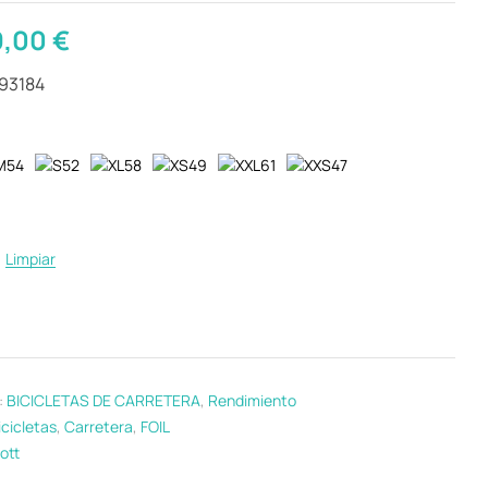
9,00
€
293184
Limpiar
:
BICICLETAS DE CARRETERA
,
Rendimiento
icicletas
,
Carretera
,
FOIL
ott