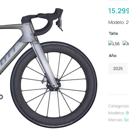
15.29
Modelo: 
Talla
Año
2025
Categorías
Modelos:
B
Marcas:
Sc