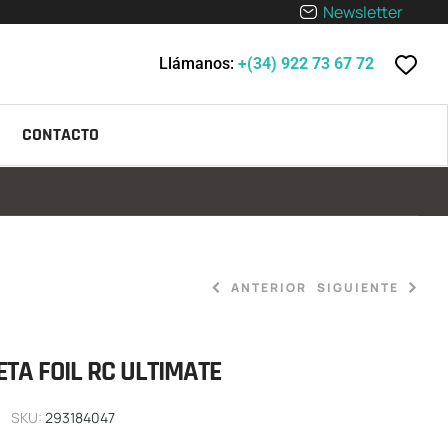
Newsletter
Llámanos:
+(34) 922 73 67 72
CONTACTO
ANTERIOR
SIGUIENTE
ETA FOIL RC ULTIMATE
10.199,00
9.199,00
€
€
SKU:
293184047