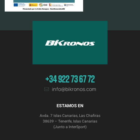
+34 922 73 67 72
info@bikronos.com
ESTAMOS EN
Avda. 7 Islas Canarias, Las Chafiras
38639 – Tenerife, Islas Canarias
(Junto a InterSport)