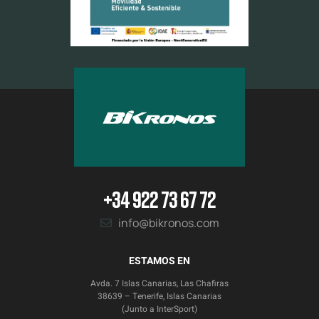
+34 922 73 67 72
info@bikronos.com
ESTAMOS EN
Avda. 7 Islas Canarias, Las Chafiras
38639 – Tenerife, Islas Canarias
(Junto a InterSport)