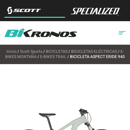
Inicio
/
Scott Sports
/
BICICLETAS
/
BICICLETAS ELÉCTRICAS
/
E-
BIKES MONTAÑA
/
E-BIKES TRAIL
/ BICICLETA ASPECT ERIDE 940