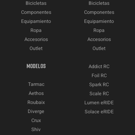
Bicicletas
Bicicletas
Componentes
Componentes
Equipamiento
Equipamiento
Ropa
Ropa
Accesorios
Accesorios
Outlet
Outlet
MODELOS
Addict RC
Foil RC
Tarmac
Spark RC
Aethos
Scale RC
Roubaix
Lumen eRIDE
Diverge
Solace eRIDE
Crux
Shiv