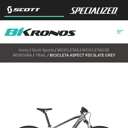
Inicio
/
Scott Sports
/
BICICLETAS
/
BICICLETAS DE
MONTAÑA
/
TRAIL
/ BICICLETA ASPECT 950 SLATE GREY