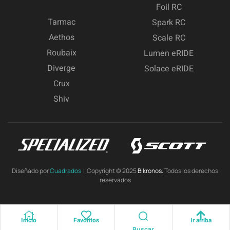
Foil RC
Tarmac
Spark RC
Aethos
Scale RC
Roubaix
Lumen eRIDE
Diverge
Solace eRIDE
Crux
Shiv
Diseñado por
Cuadrados
| Copyright © 2025
Bikronos.
Todos los derechos
reservados
Inicio
Favoritos
Ir arriba
Buscar