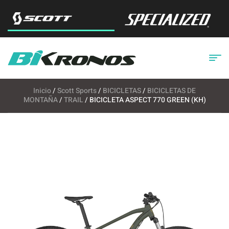
Inicio
/
Scott Sports
/
BICICLETAS
/
BICICLETAS DE
MONTAÑA
/
TRAIL
/ BICICLETA ASPECT 770 GREEN (KH)